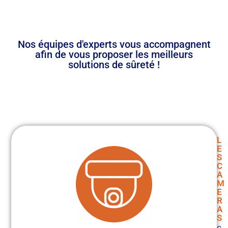
Nos équipes d'experts vous accompagnent
afin de vous proposer les meilleurs
solutions de sûreté !
L
E
S
C
A
M
E
R
A
S